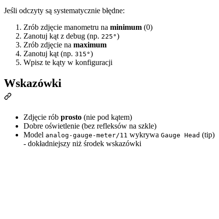
Jeśli odczyty są systematycznie błędne:
Zrób zdjęcie manometru na
minimum
(0)
Zanotuj kąt z debug (np.
)
225°
Zrób zdjęcie na
maximum
Zanotuj kąt (np.
)
315°
Wpisz te kąty w konfiguracji
Wskazówki
Zdjęcie rób
prosto
(nie pod kątem)
Dobre oświetlenie (bez refleksów na szkle)
Model
wykrywa
(tip)
analog-gauge-meter/11
Gauge Head
- dokładniejszy niż środek wskazówki