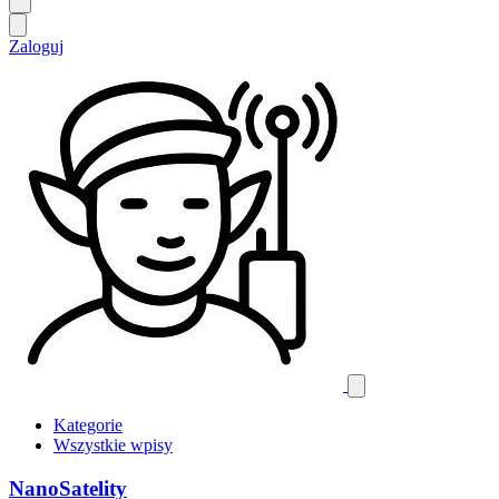
Zaloguj
Kategorie
Wszystkie wpisy
NanoSatelity