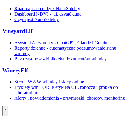
Roadmap - co dalej z NanoSatelity
Dashboard NDVI - jak czytać dane
Czym jest NanoSatelity
VineyardElf
Asystent AI winnicy - ChatGPT, Claude i Gemini
Raporty dzienne - automatyczne podsumowanie stanu
winnicy
Baza zasobów - biblioteka dokumentów winnicy
WineryElf
Strona WWW winnicy i sklep online
Etykiety win - QR, e-etykieta UE, robocza i próbka do
laboratorium
Alerty i powiadomienia - przymrozki, choroby, monitoring