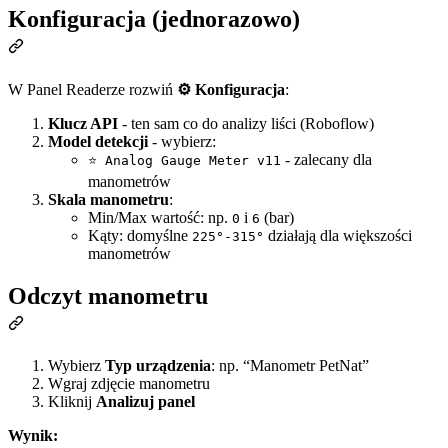
Konfiguracja (jednorazowo)
W Panel Readerze rozwiń
⚙️ Konfiguracja
:
Klucz API
- ten sam co do analizy liści (Roboflow)
Model detekcji
- wybierz:
- zalecany dla
⭐ Analog Gauge Meter v11
manometrów
Skala manometru
:
Min/Max wartość: np.
i
(bar)
0
6
Kąty: domyślne
działają dla większości
225°-315°
manometrów
Odczyt manometru
Wybierz
Typ urządzenia
: np. “Manometr PetNat”
Wgraj zdjęcie manometru
Kliknij
Analizuj panel
Wynik: