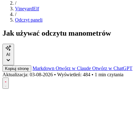
/
VineyardElf
/
Odczyt paneli
Jak używać odczytu manometrów
AI
Markdown
Otwórz w Claude
Otwórz w ChatGPT
Kopiuj stronę
Aktualizacja:
03-08-2026
•
Wyświetleń: 484
•
1 min czytania