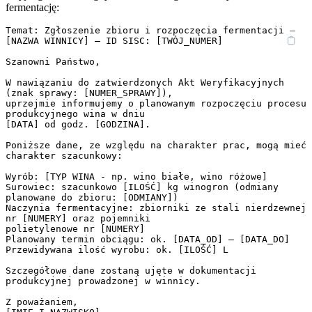
fermentację:
Temat: Zgłoszenie zbioru i rozpoczęcia fermentacji – 
[NAZWA WINNICY] – ID SISC: [TWÓJ_NUMER]

Szanowni Państwo,

W nawiązaniu do zatwierdzonych Akt Weryfikacyjnych 
(znak sprawy: [NUMER_SPRAWY]),

uprzejmie informujemy o planowanym rozpoczęciu procesu 
produkcyjnego wina w dniu

[DATA] od godz. [GODZINA].

Poniższe dane, ze względu na charakter prac, mogą mieć 
charakter szacunkowy:

Wyrób: [TYP WINA - np. wino białe, wino różowe]

Surowiec: szacunkowo [ILOŚĆ] kg winogron (odmiany 
planowane do zbioru: [ODMIANY])

Naczynia fermentacyjne: zbiorniki ze stali nierdzewnej 
nr [NUMERY] oraz pojemniki

polietylenowe nr [NUMERY]

Planowany termin obciągu: ok. [DATA_OD] – [DATA_DO]

Przewidywana ilość wyrobu: ok. [ILOŚĆ] L

Szczegółowe dane zostaną ujęte w dokumentacji 
produkcyjnej prowadzonej w winnicy.

Z poważaniem,
