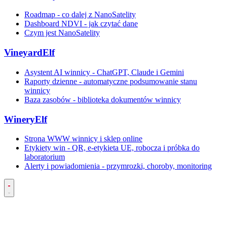
Roadmap - co dalej z NanoSatelity
Dashboard NDVI - jak czytać dane
Czym jest NanoSatelity
VineyardElf
Asystent AI winnicy - ChatGPT, Claude i Gemini
Raporty dzienne - automatyczne podsumowanie stanu
winnicy
Baza zasobów - biblioteka dokumentów winnicy
WineryElf
Strona WWW winnicy i sklep online
Etykiety win - QR, e-etykieta UE, robocza i próbka do
laboratorium
Alerty i powiadomienia - przymrozki, choroby, monitoring