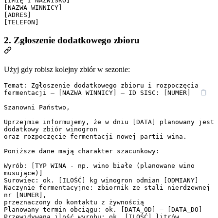
[IMIĘ I NAZWISKO]

[NAZWA WINNICY]

[ADRES]

2. Zgłoszenie dodatkowego zbioru
Użyj gdy robisz kolejny zbiór w sezonie:
Temat: Zgłoszenie dodatkowego zbioru i rozpoczęcia 
fermentacji – [NAZWA WINNICY] – ID SISC: [NUMER]

Szanowni Państwo,

Uprzejmie informujemy, że w dniu [DATA] planowany jest 
dodatkowy zbiór winogron

oraz rozpoczęcie fermentacji nowej partii wina.

Poniższe dane mają charakter szacunkowy:

Wyrób: [TYP WINA - np. wino białe (planowane wino 
musujące)]

Surowiec: ok. [ILOŚĆ] kg winogron odmian [ODMIANY]

Naczynie fermentacyjne: zbiornik ze stali nierdzewnej 
nr [NUMER],

przeznaczony do kontaktu z żywnością

Planowany termin obciągu: ok. [DATA_OD] – [DATA_DO]

Przewidywana ilość wyrobu: ok. [ILOŚĆ] litrów
