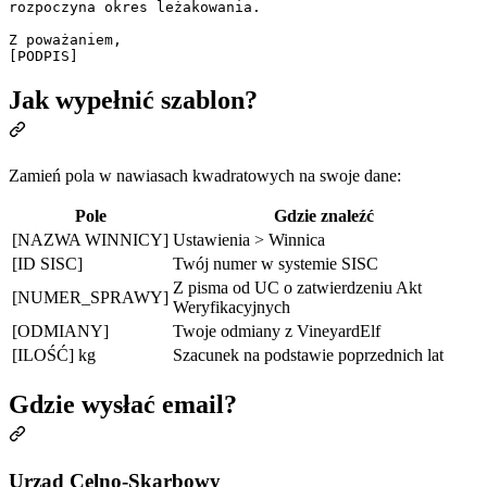
rozpoczyna okres leżakowania.

Z poważaniem,

Jak wypełnić szablon?
Zamień pola w nawiasach kwadratowych na swoje dane:
Pole
Gdzie znaleźć
[NAZWA WINNICY]
Ustawienia > Winnica
[ID SISC]
Twój numer w systemie SISC
Z pisma od UC o zatwierdzeniu Akt
[NUMER_SPRAWY]
Weryfikacyjnych
[ODMIANY]
Twoje odmiany z VineyardElf
[ILOŚĆ] kg
Szacunek na podstawie poprzednich lat
Gdzie wysłać email?
Urząd Celno-Skarbowy