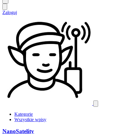
Zaloguj
Kategorie
Wszystkie wpisy
NanoSatelity