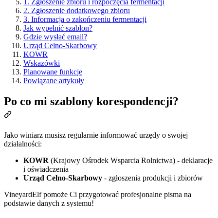
1. Zgłoszenie zbioru i rozpoczęcia fermentacji
2. Zgłoszenie dodatkowego zbioru
3. Informacja o zakończeniu fermentacji
Jak wypełnić szablon?
Gdzie wysłać email?
Urząd Celno-Skarbowy
KOWR
Wskazówki
Planowane funkcje
Powiązane artykuły
Po co mi szablony korespondencji?
Jako winiarz musisz regularnie informować urzędy o swojej
działalności:
KOWR
(Krajowy Ośrodek Wsparcia Rolnictwa) - deklaracje
i oświadczenia
Urząd Celno-Skarbowy
- zgłoszenia produkcji i zbiorów
VineyardElf pomoże Ci przygotować profesjonalne pisma na
podstawie danych z systemu!