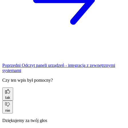
Poprzedni
Odczyt paneli urządzeń - integracja z zewnętrznymi
systemami
Czy ten wpis był pomocny?
tak
nie
Dziękujemy za twój głos