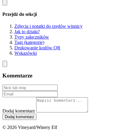
Przejdź do sekcji
Zdjęcia i notatki do rzędów winnicy
Jak to działa?
Typy załączników
Tagi (kategorie)
Drukowanie kodów QR
Wskazówki
Komentarze
Dodaj komentarz
© 2026 Vineyard/Winery Elf