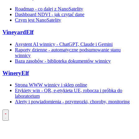
Roadmap - co dalej z NanoSatelity
Dashboard NDVI - jak czytać dane
Czym jest NanoSatelity
VineyardElf
Asystent AI winnicy - ChatGPT, Claude i Gemini
Raporty dzienne - automatyczne podsumowanie stanu
winnicy
Baza zasobów - biblioteka dokumentów winnicy
WineryElf
Strona WWW winnicy i sklep online
Etykiety win - QR, e-etykieta UE, robocza i próbka do
laboratorium
Alerty i powiadomienia - przymrozki, choroby, monitoring