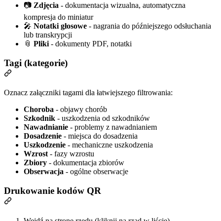
📷
Zdjęcia
- dokumentacja wizualna, automatyczna
kompresja do miniatur
🎤
Notatki głosowe
- nagrania do późniejszego odsłuchania
lub transkrypcji
📎
Pliki
- dokumenty PDF, notatki
Tagi (kategorie)
Oznacz załączniki tagami dla łatwiejszego filtrowania:
Choroba
- objawy chorób
Szkodnik
- uszkodzenia od szkodników
Nawadnianie
- problemy z nawadnianiem
Dosadzenie
- miejsca do dosadzenia
Uszkodzenie
- mechaniczne uszkodzenia
Wzrost
- fazy wzrostu
Zbiory
- dokumentacja zbiorów
Obserwacja
- ogólne obserwacje
Drukowanie kodów QR
Wejdź na stronę rzędu (kliknij na rząd w liście)