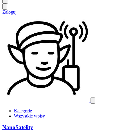
Zaloguj
Kategorie
Wszystkie wpisy
NanoSatelity