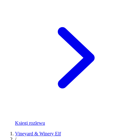
Księgi rozlewu
Vineyard & Winery Elf
/