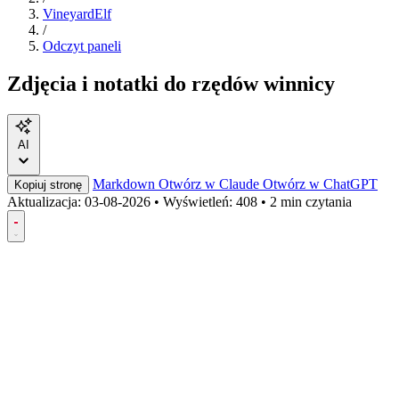
VineyardElf
/
Odczyt paneli
Zdjęcia i notatki do rzędów winnicy
AI
Markdown
Otwórz w Claude
Otwórz w ChatGPT
Kopiuj stronę
Aktualizacja:
03-08-2026
•
Wyświetleń: 408
•
2 min czytania